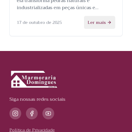
ela transforma pedras naturais e
industrializadas em peças únicas e
personalizadas, e as etapas envolvidas no
processo.
17 de outubro de 2025
Ler mais
Siga nossas redes sociais
Política de Privacidade