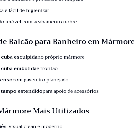
sa e fácil de higienizar
 do imóvel com acabamento nobre
de Balcão para Banheiro em Mármor
 cuba esculpida
no próprio mármore
 cuba embutida
e frontão
penso
com gaveteiro planejado
 tampo estendido
para apoio de acessórios
 Mármore Mais Utilizados
uês
: visual clean e moderno