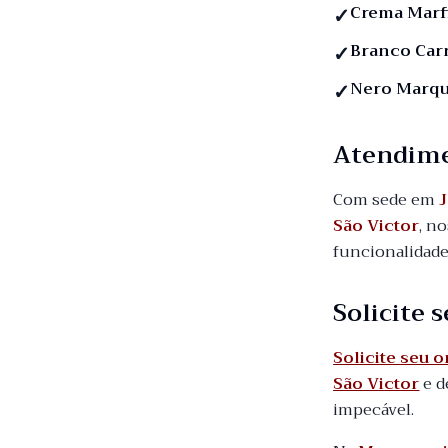
Crema Marf
Branco Car
Nero Marqu
Atendim
Com sede em
J
São Victor
, n
funcionalidade
Solicite
Solicite seu 
São Victor
e d
impecável.