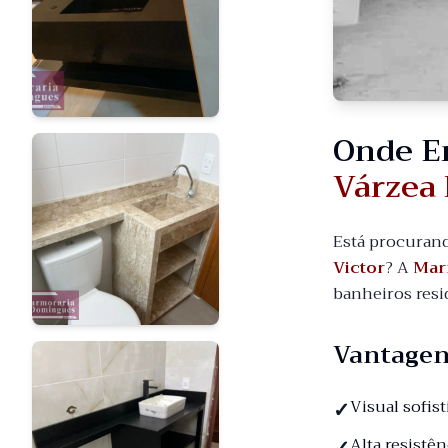
Onde E
Várzea 
Está procuran
Victor
? A
Mar
banheiros resi
Vantagen
Visual sofis
Alta resistê