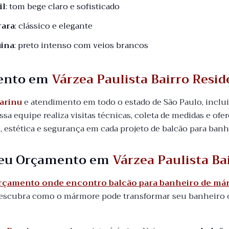
il
: tom bege claro e sofisticado
rara
: clássico e elegante
ina
: preto intenso com veios brancos
ento em
Várzea Paulista Bairro Resid
arinu
e atendimento em todo o estado de São Paulo, incl
ossa equipe realiza visitas técnicas, coleta de medidas e ofe
, estética e segurança em cada projeto de balcão para ban
 seu Orçamento em
Várzea Paulista Ba
orçamento onde encontro balcão para banheiro de már
escubra como o mármore pode transformar seu banheiro co