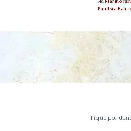
Na
Marmorari
Paulista Bair
Fique por den