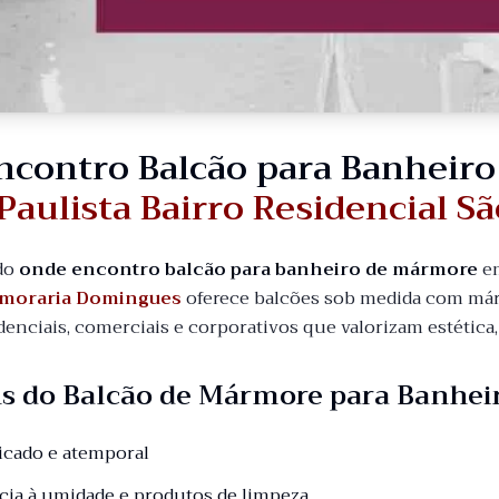
ncontro Balcão para Banheir
Paulista Bairro Residencial Sã
do
onde encontro balcão para banheiro de mármore
e
moraria Domingues
oferece balcões sob medida com márm
denciais, comerciais e corporativos que valorizam estética
s do Balcão de Mármore para Banhei
ticado e atemporal
ncia à umidade e produtos de limpeza