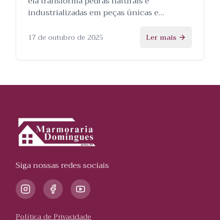
ela transforma pedras naturais e
industrializadas em peças únicas e
personalizadas, e as etapas envolvidas no
processo.
17 de outubro de 2025
Ler mais
Siga nossas redes sociais
Política de Privacidade