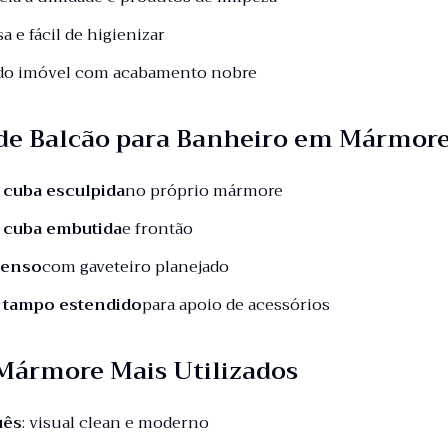
sa e fácil de higienizar
 do imóvel com acabamento nobre
de Balcão para Banheiro em Mármor
 cuba esculpida
no próprio mármore
 cuba embutida
e frontão
penso
com gaveteiro planejado
 tampo estendido
para apoio de acessórios
 Mármore Mais Utilizados
uês
: visual clean e moderno