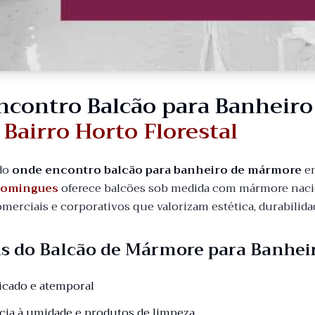
ncontro Balcão para Banheir
 Bairro Horto Florestal
do
onde encontro balcão para banheiro de mármore
e
Domingues
oferece balcões sob medida com mármore nacio
comerciais e corporativos que valorizam estética, durabili
s do Balcão de Mármore para Banhei
ticado e atemporal
ncia à umidade e produtos de limpeza