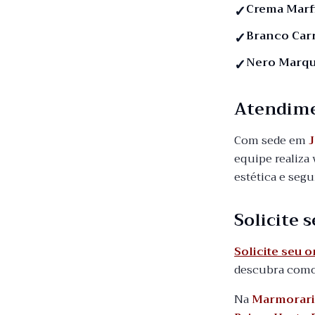
Crema Marf
Branco Car
Nero Marqu
Atendim
Com sede em
J
equipe realiza 
estética e seg
Solicite
Solicite seu 
descubra como 
Na
Marmorari