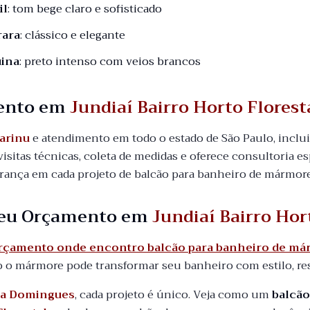
il
: tom bege claro e sofisticado
rara
: clássico e elegante
ina
: preto intenso com veios brancos
ento em
Jundiaí Bairro Horto Florest
arinu
e atendimento em todo o estado de São Paulo, incl
visitas técnicas, coleta de medidas e oferece consultoria es
urança em cada projeto de balcão para banheiro de mármore
 seu Orçamento em
Jundiaí Bairro Hor
orçamento onde encontro balcão para banheiro de már
o mármore pode transformar seu banheiro com estilo, re
a Domingues
, cada projeto é único. Veja como um
balcã