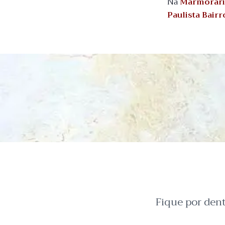
Na
Marmorari
Paulista Bair
Fique por den