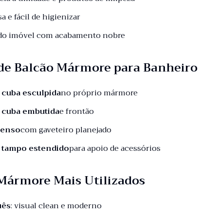
sa e fácil de higienizar
 do imóvel com acabamento nobre
de Balcão Mármore para Banheiro
 cuba esculpida
no próprio mármore
 cuba embutida
e frontão
penso
com gaveteiro planejado
 tampo estendido
para apoio de acessórios
 Mármore Mais Utilizados
uês
: visual clean e moderno