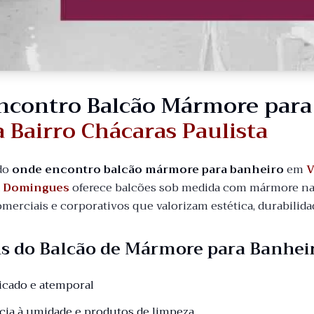
ncontro Balcão Mármore par
a Bairro Chácaras Paulista
do
onde encontro balcão mármore para banheiro
em
V
a Domingues
oferece balcões sob medida com mármore nac
comerciais e corporativos que valorizam estética, durabili
s do Balcão de Mármore para Banhei
ticado e atemporal
ncia à umidade e produtos de limpeza