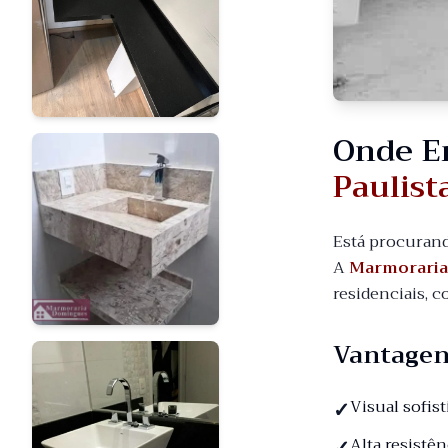
Onde E
Paulist
Está procuran
A
Marmorari
residenciais, 
Vantagen
Visual sofis
Alta resistê