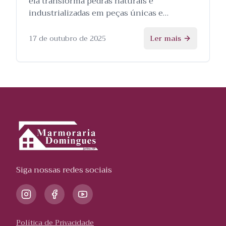
ela transforma pedras naturais e
industrializadas em peças únicas e
personalizadas, e as etapas envolvidas no
processo.
17 de outubro de 2025
Ler mais
Siga nossas redes sociais
Política de Privacidade