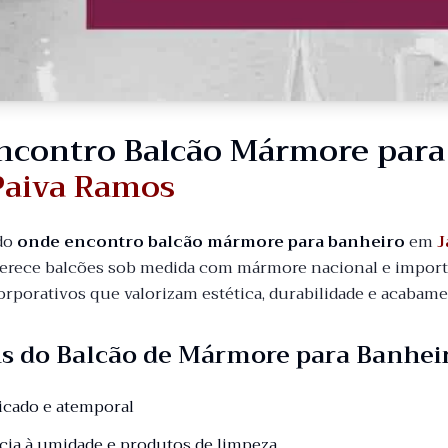
ncontro Balcão Mármore par
Paiva Ramos
do
onde encontro balcão mármore para banheiro
em
J
erece balcões sob medida com mármore nacional e importad
orporativos que valorizam estética, durabilidade e acabam
s do Balcão de Mármore para Banhei
ticado e atemporal
ncia à umidade e produtos de limpeza