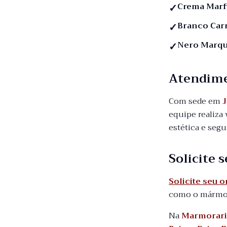
Crema Marf
Branco Car
Nero Marqu
Atendim
Com sede em
J
equipe realiza 
estética e seg
Solicite
Solicite seu
como o mármore
Na
Marmorari