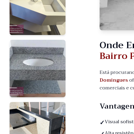
Onde E
Bairro 
Está procuran
Domingues
of
comerciais e c
Vantagen
Visual sofis
Alta resistê