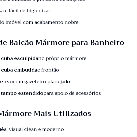
sa e fácil de higienizar
 do imóvel com acabamento nobre
de Balcão Mármore para Banheiro
 cuba esculpida
no próprio mármore
 cuba embutida
e frontão
penso
com gaveteiro planejado
 tampo estendido
para apoio de acessórios
 Mármore Mais Utilizados
uês
: visual clean e moderno