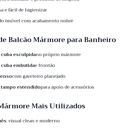
sa e fácil de higienizar
 do imóvel com acabamento nobre
de Balcão Mármore para Banheiro
 cuba esculpida
no próprio mármore
 cuba embutida
e frontão
penso
com gaveteiro planejado
 tampo estendido
para apoio de acessórios
 Mármore Mais Utilizados
uês
: visual clean e moderno