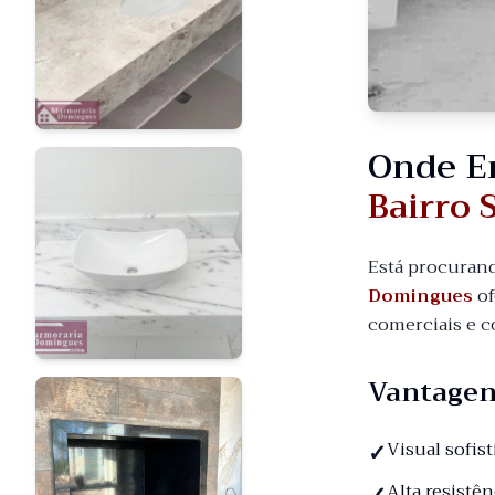
Onde E
Bairro 
Está procuran
Domingues
of
comerciais e c
Vantagen
Visual sofis
Alta resistê