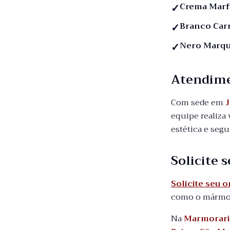
Crema Marf
Branco Car
Nero Marqu
Atendim
Com sede em
J
equipe realiza 
estética e seg
Solicite
Solicite seu 
como o mármore
Na
Marmorari