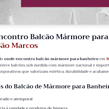
ncontro Balcão Mármore par
São Marcos
do
onde encontro balcão mármore para banheiro
em
I
erece balcões sob medida com mármore nacional e importad
orporativos que valorizam estética, durabilidade e acabam
s do Balcão de Mármore para Banhei
ticado e atemporal
ncia à umidade e produtos de limpeza