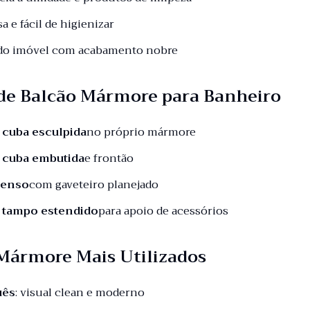
sa e fácil de higienizar
 do imóvel com acabamento nobre
de Balcão Mármore para Banheiro
 cuba esculpida
no próprio mármore
 cuba embutida
e frontão
penso
com gaveteiro planejado
 tampo estendido
para apoio de acessórios
 Mármore Mais Utilizados
uês
: visual clean e moderno