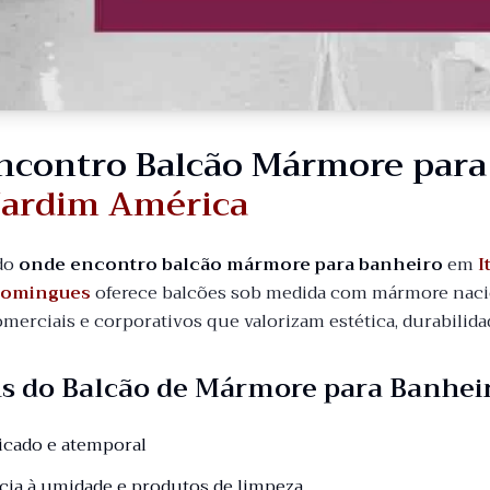
ncontro Balcão Mármore par
Jardim América
do
onde encontro balcão mármore para banheiro
em
I
Domingues
oferece balcões sob medida com mármore nacio
comerciais e corporativos que valorizam estética, durabili
s do Balcão de Mármore para Banhei
ticado e atemporal
ncia à umidade e produtos de limpeza