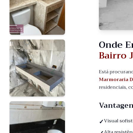
Onde E
Bairro 
Está procuran
Marmoraria 
residenciais, 
Vantagen
Visual sofis
Alta resistê