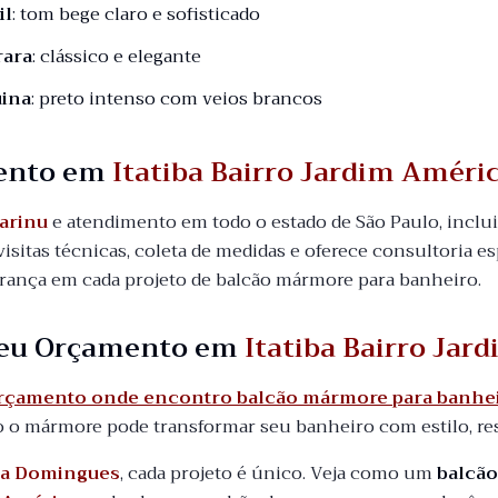
il
: tom bege claro e sofisticado
rara
: clássico e elegante
ina
: preto intenso com veios brancos
ento em
Itatiba Bairro Jardim Améri
arinu
e atendimento em todo o estado de São Paulo, incl
visitas técnicas, coleta de medidas e oferece consultoria es
urança em cada projeto de balcão mármore para banheiro.
 seu Orçamento em
Itatiba Bairro Jar
orçamento onde encontro balcão mármore para banheir
o mármore pode transformar seu banheiro com estilo, re
a Domingues
, cada projeto é único. Veja como um
balcã