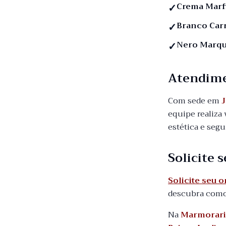
Crema Marf
Branco Car
Nero Marqu
Atendim
Com sede em
J
equipe realiza 
estética e seg
Solicite
Solicite seu 
descubra como 
Na
Marmorari