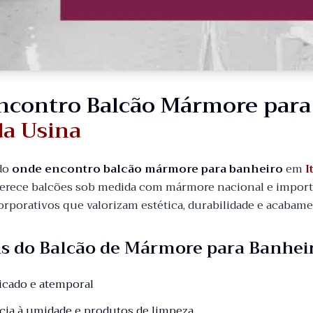
ncontro Balcão Mármore par
da Usina
do
onde encontro balcão mármore para banheiro
em
I
erece balcões sob medida com mármore nacional e importad
orporativos que valorizam estética, durabilidade e acabam
s do Balcão de Mármore para Banhei
ticado e atemporal
ncia à umidade e produtos de limpeza