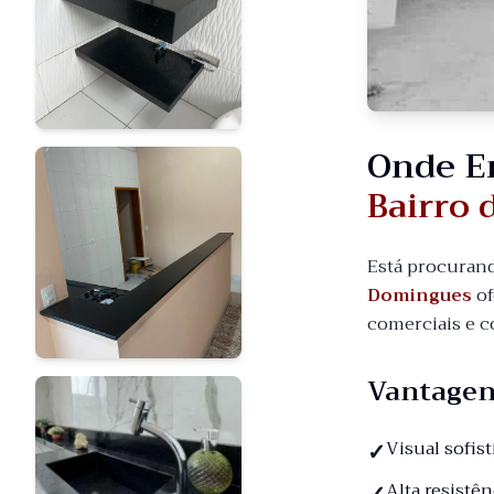
Onde E
Bairro 
Está procuran
Domingues
of
comerciais e c
Vantagen
Visual sofis
Alta resistê