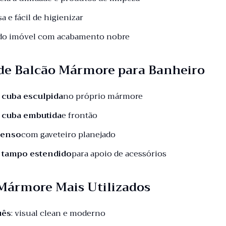
sa e fácil de higienizar
 do imóvel com acabamento nobre
de Balcão Mármore para Banheiro
 cuba esculpida
no próprio mármore
 cuba embutida
e frontão
penso
com gaveteiro planejado
 tampo estendido
para apoio de acessórios
 Mármore Mais Utilizados
uês
: visual clean e moderno