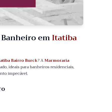
a Banheiro em
Itatiba
tatiba Bairro Burck
? A
Marmoraria
o, ideais para banheiros residenciais,
ento impecável.
ro