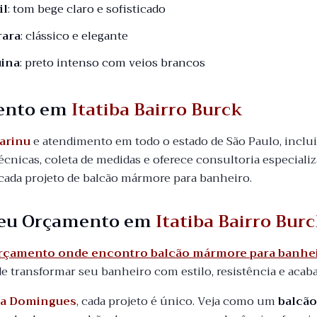
il
: tom bege claro e sofisticado
rara
: clássico e elegante
ina
: preto intenso com veios brancos
ento em
Itatiba Bairro Burck
arinu
e atendimento em todo o estado de São Paulo, incl
 técnicas, coleta de medidas e oferece consultoria especiali
ada projeto de balcão mármore para banheiro.
 seu Orçamento em
Itatiba Bairro Bur
orçamento onde encontro balcão mármore para banheir
 transformar seu banheiro com estilo, resistência e aca
a Domingues
, cada projeto é único. Veja como um
balcã