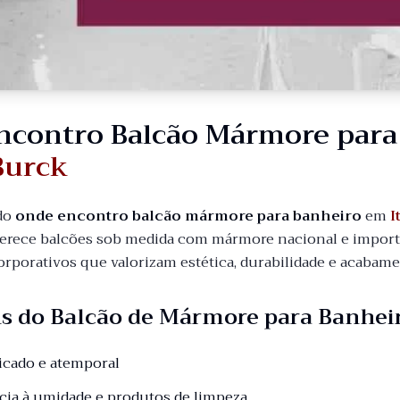
ncontro Balcão Mármore par
Burck
do
onde encontro balcão mármore para banheiro
em
I
erece balcões sob medida com mármore nacional e importad
orporativos que valorizam estética, durabilidade e acabam
s do Balcão de Mármore para Banhei
ticado e atemporal
ncia à umidade e produtos de limpeza