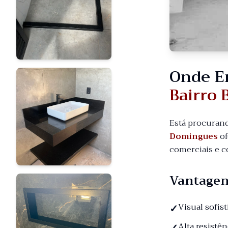
Onde E
Bairro 
Está procuran
Domingues
of
comerciais e c
Vantagen
Visual sofis
Alta resistê