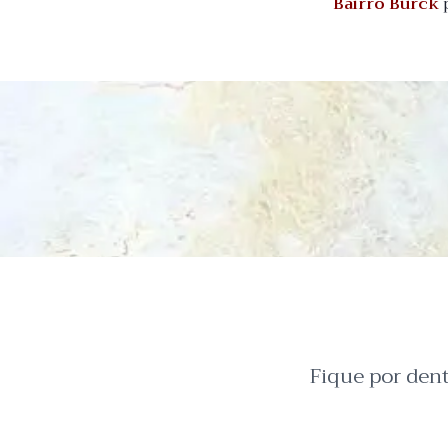
Bairro Burck
p
Fique por den