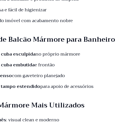
sa e fácil de higienizar
 do imóvel com acabamento nobre
de Balcão Mármore para Banheiro
 cuba esculpida
no próprio mármore
 cuba embutida
e frontão
penso
com gaveteiro planejado
 tampo estendido
para apoio de acessórios
 Mármore Mais Utilizados
uês
: visual clean e moderno