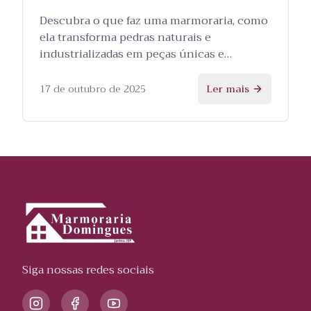
Descubra o que faz uma marmoraria, como
ela transforma pedras naturais e
industrializadas em peças únicas e
personalizadas, e as etapas envolvidas no
processo.
17 de outubro de 2025
Ler mais
Siga nossas redes sociais