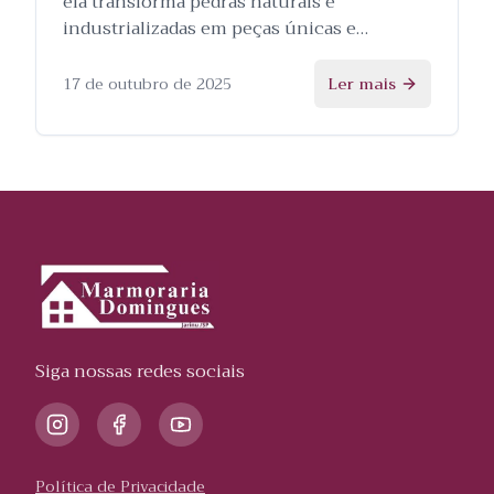
ela transforma pedras naturais e
industrializadas em peças únicas e
personalizadas, e as etapas envolvidas no
processo.
17 de outubro de 2025
Ler mais
Siga nossas redes sociais
Política de Privacidade