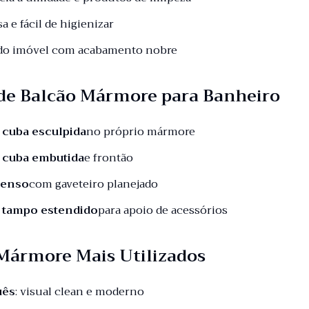
sa e fácil de higienizar
 do imóvel com acabamento nobre
de Balcão Mármore para Banheiro
 cuba esculpida
no próprio mármore
 cuba embutida
e frontão
penso
com gaveteiro planejado
 tampo estendido
para apoio de acessórios
 Mármore Mais Utilizados
uês
: visual clean e moderno