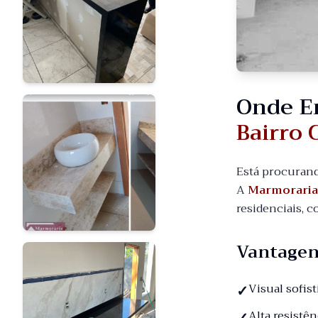
Onde E
Bairro 
Está procuran
A
Marmorari
residenciais, 
Vantagen
Visual sofis
Alta resistê