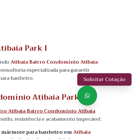
tibaia Park I
uindo
Atibaia Bairro Condomínio Atibaia
consultoria especializada para garantir
para banheiro.
Solicitar Cotação
domínio Atibaia Park I
o Atibaia Bairro Condomínio Atibaia
tilo, resistência e acabamento impecável.
o mármore para banheiro em
Atibaia