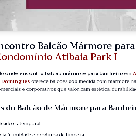
ncontro Balcão Mármore par
Condomínio Atibaia Park I
do
onde encontro balcão mármore para banheiro
em
A
a Domingues
oferece balcões sob medida com mármore nac
comerciais e corporativos que valorizam estética, durabili
s do Balcão de Mármore para Banhei
ticado e atemporal
ncia à umidade e produtos de limpeza