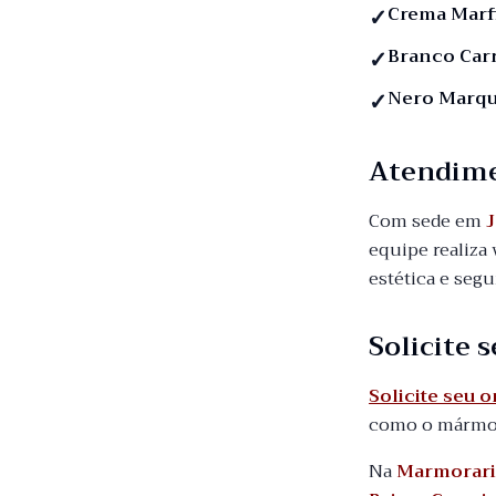
Crema Marf
Branco Car
Nero Marqu
Atendim
Com sede em
J
equipe realiza 
estética e seg
Solicite
Solicite seu
como o mármore
Na
Marmorari