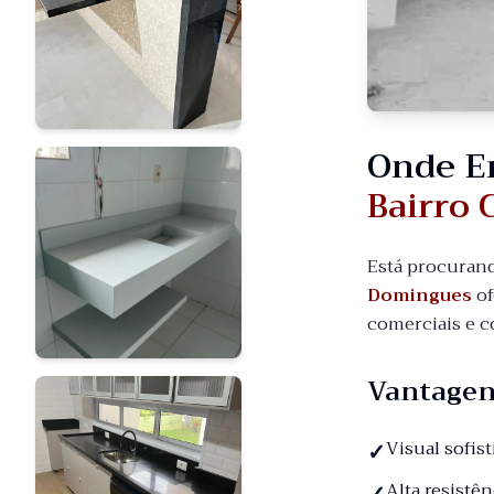
Onde E
Bairro
Está procuran
Domingues
of
comerciais e c
Vantagen
Visual sofis
Alta resistê