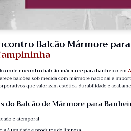
ncontro Balcão Mármore par
 Campininha
do
onde encontro balcão mármore para banheiro
em
A
erece balcões sob medida com mármore nacional e importad
orporativos que valorizam estética, durabilidade e acabam
s do Balcão de Mármore para Banhei
ticado e atemporal
ncia à umidade e produtos de limpeza