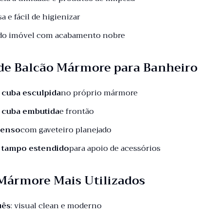
sa e fácil de higienizar
 do imóvel com acabamento nobre
de Balcão Mármore para Banheiro
 cuba esculpida
no próprio mármore
 cuba embutida
e frontão
penso
com gaveteiro planejado
 tampo estendido
para apoio de acessórios
 Mármore Mais Utilizados
uês
: visual clean e moderno