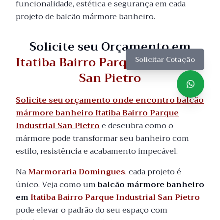
funcionalidade, estética e segurança em cada
projeto de balcão mármore banheiro.
Solicite seu Orçamento em
Itatiba Bairro Parque Industrial
Solicitar Cotação
San Pietro
Solicite seu orçamento onde encontro balcão
mármore banheiro Itatiba Bairro Parque
Industrial San Pietro
e descubra como o
mármore pode transformar seu banheiro com
estilo, resistência e acabamento impecável.
Na
Marmoraria Domingues
, cada projeto é
único. Veja como um
balcão mármore banheiro
em
Itatiba Bairro Parque Industrial San Pietro
pode elevar o padrão do seu espaço com