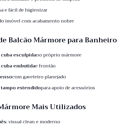
sa e fácil de higienizar
 do imóvel com acabamento nobre
de Balcão Mármore para Banheiro
 cuba esculpida
no próprio mármore
 cuba embutida
e frontão
penso
com gaveteiro planejado
 tampo estendido
para apoio de acessórios
 Mármore Mais Utilizados
uês
: visual clean e moderno