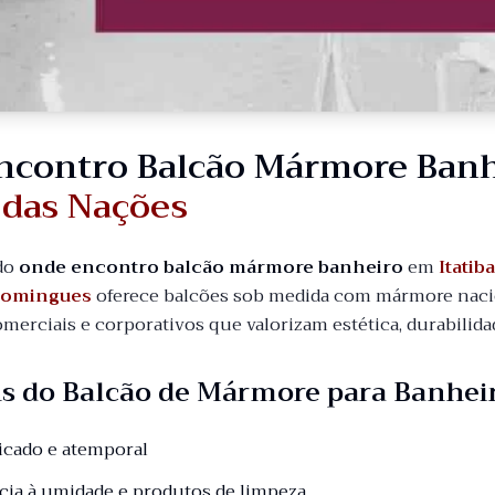
ncontro Balcão Mármore Ban
 das Nações
do
onde encontro balcão mármore banheiro
em
Itatib
Domingues
oferece balcões sob medida com mármore nacio
comerciais e corporativos que valorizam estética, durabili
s do Balcão de Mármore para Banhei
ticado e atemporal
ncia à umidade e produtos de limpeza