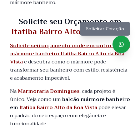
mármore banheiro.
Solicite seu Orçamento em
Itatiba Bairro Alto da Boa Vista
Solicitar Cotação
Solicite seu orçamento onde encontro balcão
mármore banheiro Itatiba Bairro Alto da Boa
Vista
e descubra como o mármore pode
transformar seu banheiro com estilo, resistência
e acabamento impecável.
Na
Marmoraria Domingues
, cada projeto é
único. Veja como um
balcão mármore banheiro
em
Itatiba Bairro Alto da Boa Vista
pode elevar
o padrão do seu espaço com elegância e
funcionalidade.